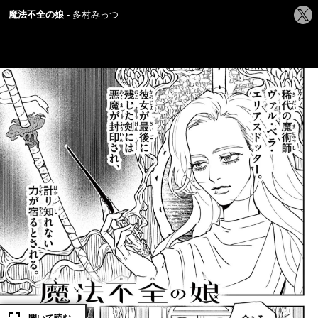
シ
魔法不全の娘
多村みっつ
ェ
ア
す
る