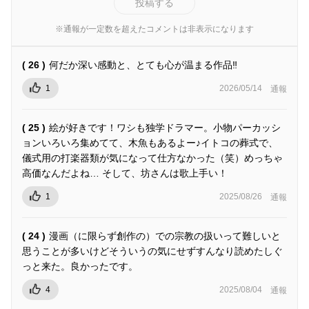
投稿する
※通報が一定数を超えたコメントは非表示になります
( 26 )
何だか深い感動と、とても心が温まる作品‼︎
1
2026/05/14
通報
( 25 )
絵が好きです！ワシも独学ドラマー。小物パーカッシ
ョンいろいろ集めてて、木魚もあるよー♪イトコの葬式で、
儀式用の打楽器類が気になって仕方なかった（笑）めっちゃ
高価なんだよね… そして、坊さんは歌上手い！
1
2025/08/26
通報
( 24 )
漫画（に限らず創作の）での宗教の扱いって難しいと
思うことが多いけどそういうの気にせずすんなり読めたしぐ
っと来た。良かったです。
4
2025/08/04
通報