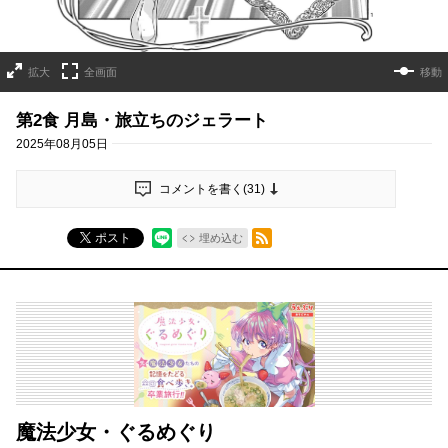
拡大
全画面
移動
第2食 月島・旅立ちのジェラート
2025年08月05日
コメントを書く(
31
)
RSSフィード
ポスト
埋め込む
魔法少女・ぐるめぐり