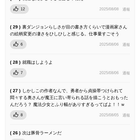
12
2025/08/08
通報
( 29 )
裏ダンジョンらしさが目の書き方くらいで漫画家さん
の絵柄変更の凄さをひしひしと感じる。仕事量すごそう
6
2025/08/06
通報
( 28 )
就職はしようよ
7
2025/08/06
通報
( 27 )
しかしこの作者なんで、勇者から貞操帯つけられて
悶々する奥さんが魔王に言い寄られる話を描こうとおもった
んだろう？ 魔法少女とふり幅がありすぎるってばよ！！ｗ
8
2025/08/05
通報
( 26 )
次は豚骨ラーメンだ