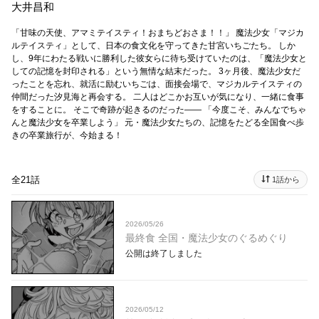
大井昌和
「甘味の天使、アマミテイスティ！おまちどおさま！！」 魔法少女「マジカ
ルテイスティ」として、日本の食文化を守ってきた甘宮いちごたち。 しか
し、9年にわたる戦いに勝利した彼女らに待ち受けていたのは、「魔法少女と
しての記憶を封印される」という無情な結末だった。 3ヶ月後、魔法少女だ
ったことを忘れ、就活に励むいちごは、面接会場で、マジカルテイスティの
仲間だった汐見海と再会する。 二人はどこかお互いが気になり、一緒に食事
をすることに。 そこで奇跡が起きるのだった―― 「今度こそ、みんなでちゃ
んと魔法少女を卒業しよう」 元・魔法少女たちの、記憶をたどる全国食べ歩
きの卒業旅行が、今始まる！
全21話
1話から
2026/05/26
最終食 全国・魔法少女のぐるめぐり
公開は終了しました
2026/05/12