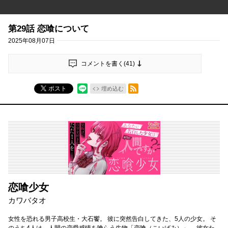
第29話 恋喰について
2025年08月07日
コメントを書く(
41
)
RSSフィード
ポスト
埋め込む
恋喰少女
カワバタオ
女性を恐れる男子高校生・大石饗。 彼に突然告白してきた、5人の少女。 そ