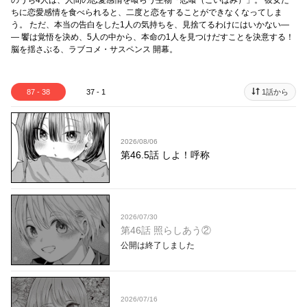
のうち4人は、人間の恋愛感情を喰らう生物「恋喰（こいばみ）」。 彼女た
ちに恋愛感情を食べられると、二度と恋をすることができなくなってしま
う。 ただ、本当の告白をした1人の気持ちを、見捨てるわけにはいかない―
― 饗は覚悟を決め、5人の中から、本命の1人を見つけだすことを決意する！
脳を揺さぶる、ラブコメ・サスペンス 開幕。
87 - 38
37 - 1
1話から
2026/08/06
第46.5話 しよ！呼称
2026/07/30
第46話 照らしあう②
公開は終了しました
2026/07/16