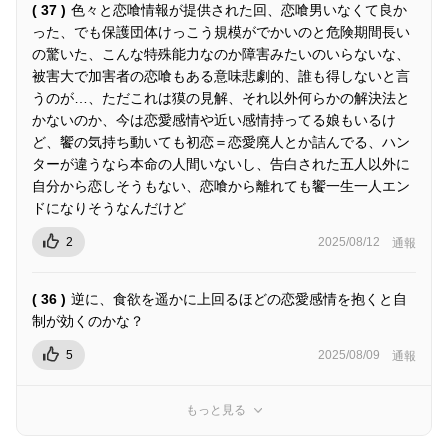
( 37 )
色々と恋喰情報が提供された回、恋喰男いなくて良か
った、でも保護団体けっこう規模がでかいのと危険期間長い
の驚いた、こんな特殊能力なのか障害みたいのいらないな、
被害大で加害者の恋喰もある意味悲劇的、誰も得しないと言
うのが…、ただこれは獏の見解、それ以外何らかの解決法と
かないのか、今は恋愛感情や近い感情持ってる娘もいるけ
ど、饗の気持ち動いても初恋＝恋愛廃人とか詰んでる、ハン
ターが違うなら本命の人間いないし、告白された五人以外に
自分から恋しそうもない、恋喰から離れても饗一生一人エン
ドになりそうなんだけど
2
2025/08/12
通報
( 36 )
逆に、食欲を遥かに上回るほどの恋愛感情を抱くと自
制が効くのかな？
5
2025/08/09
通報
もっと見る