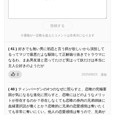
投稿する
※通報が一定数を超えたコメントは非表示になります
( 41 )
好きでも無い男に初恋と言う餌が欲しいから演技して
るってマジで最悪だよな駆除して正解煽り抜きでトラウマに
なるわ、まあ男友達と思ってたけど実はって奴だけは本当に
主人公好きのようだが
2
2025/08/23
通報
( 40 )
ティンバーゲンの4つのなぜに照らすと、恋喰の究極要
因が気になるな進化に照らすと、恋喰にはどのようなメリッ
トが存在するのか？存在しなくても恋喰の身内の兄弟姉妹に
血縁選択説が働くとか？恋喰的に兄弟の恋愛感情は奪いたく
ても非常に奪いにくい。他人の恋愛感情は奪うので、兄弟が