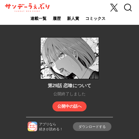
X
検索
サンデーうぇ
ぶり
連載一覧
履歴
新人賞
コミックス
第29話 恋喰について
公開終了しました
公開中の話へ
アプリなら
ダウンロードする
続きが読める！