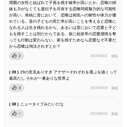
周囲の女性と結ばれて子孫を残す確率が高いとか。恋喰の姉
妹も力がなくても遺伝子を共有する恋喰同様魅力的な可能性
が高い。単純に昔において、恋喰は病気への耐性や体力が優
れている。昔の子どもの死亡率が高いことを考えると恋喰に
なれる人は生き残れるから。あるいは昔において恋愛と子ど
もを残すことは別だからである。仮に始皇帝の恋愛感情を奪
っても行動は変わらない。家を残すためなら恋愛なぞ不要だ
から恋喰は淘汰されずとか？
2
2025/08/21
通報
( 39 )
29の意見ありすぎ アナザーそれぞれを選ぶを描くって
最高だし それが一番ありな世界よ
3
2025/08/19
通報
( 38 )
ニュータイプみたいだな
0
2025/08/14
通報