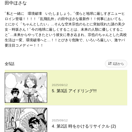
田中ほさな
ﾞ私と一緒に 環境破壊 いたしましょう。ﾞ僕らと地球に厳しすぎニューヒ
ロイン登場！！！！「乱飛乱外」の田中ほさな最新作！！何事においても、
とにかく「ちゃんとしたい」…そんな空木宗也のもとに突如現れた謎の美少
女・時坂さん！ﾞ今の地球に厳しくすることは、未来の人類に優しくするこ
とﾞ…未来からやってきたという彼女に巻き込まれ、宗也のちゃんとした高校
生活は一変、環境破壊へと…！！とびきり危険で、いろいろ厳しい、激ヤバ
要注目コメディー！！！
全5話
1話から
2025/09/12
5. 第3話 アイドリング!!!
2025/09/12
4. 第2話 時をかけるリサイクル (2)