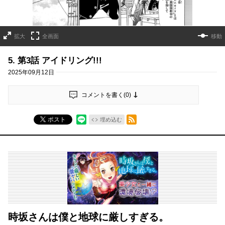
拡大
全画面
移動
5. 第3話 アイドリング!!!
2025年09月12日
コメントを書く(
0
)
RSSフィード
ポスト
埋め込む
時坂さんは僕と地球に厳しすぎる。