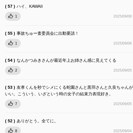
( 57 )
ハイ、KAWAII
1
2025/09/08
( 55 )
事故ちゅー査委員会に出動要請！
1
2025/09/06
( 54 )
なんかつみきさんが最近年上お姉さん感に見えてくる
2
2025/09/05
( 53 )
友孝くんを秒でシメにくる蛇園さんと黒羽さんと久良ちゃんが
いい。こういう、いざという時の女子の結束力表現好き。
7
2025/09/05
( 52 )
ありがとう。全てに。
8
2025/09/04