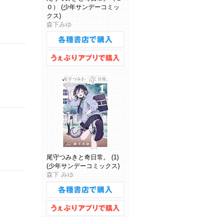
０） (少年サンデーコミッ
クス)
森下みゆ
尾守つみきと奇日常。 (1)
(少年サンデーコミックス)
森下 みゆ