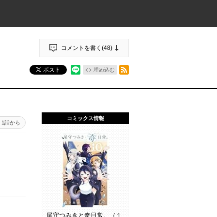
コメントを書く(
48
)
RSSフィード
ポスト
埋め込む
コミックス情報
1話から
尾守つみきと奇日常。（１