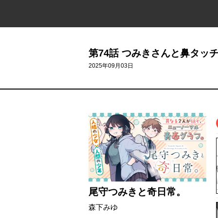
第74話 つみきさんと鼻タッ
2025年09月03日
尾守つみきと奇日常。
森下みゆ