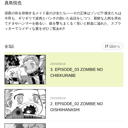
真島悦也
深夜の街を徘徊するメイド姿の少女たち――その正体はゾンビ!? 彼女たちは
今宵も、ギリギリで皮肉とパンチの効いた会話をしつつ、新鮮な人肉を求め
てナタやハンマーを振るい、銃を撃ちまくる！笑いと鮮血に溢れた、スプラ
ッターでコメディな宴をぜひご覧あれ!!
全3話
1話から
2025/09/19
3. EPISODE_03 ZOMBIE NO
CHIEKURABE
2025/09/19
2. EPISODE_02 ZOMBIE NO
OISHIIHANASHI