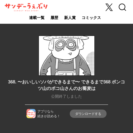
X
検索
サンデーうぇ
ぶり
連載一覧
履歴
新人賞
コミックス
368. 〜おいしいソバができるまで〜 できるまで368 ポンコ
ツ山のポコ山さんのお蕎麦は
公開終了しました
アプリなら
ダウンロードする
続きが読める！