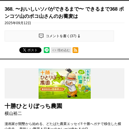
368. 〜おいしいソバができるまで〜 できるまで368 ポ
ンコツ山のポコ山さんのお蕎麦は
2025年09月12日
コメントを書く(
37
)
RSSフィード
ポスト
埋め込む
十勝ひとりぼっち農園
横山裕二
漫画家が開墾から始める、どたばた農業エッセイ!! 十勝へガチで移住した横