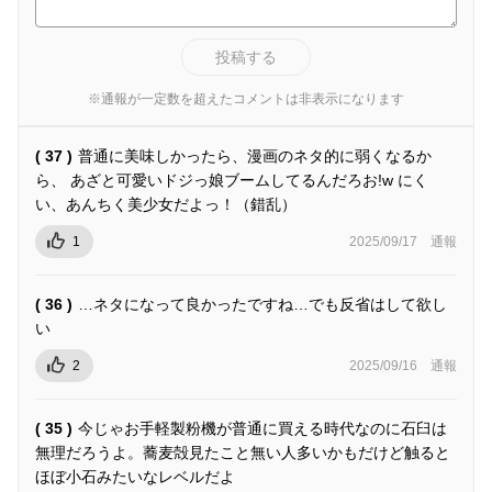
投稿する
※通報が一定数を超えたコメントは非表示になります
( 37 )
普通に美味しかったら、漫画のネタ的に弱くなるか
ら、 あざと可愛いドジっ娘ブームしてるんだろお!w にく
い、あんちく美少女だよっ！（錯乱）
1
2025/09/17
通報
( 36 )
…ネタになって良かったですね…でも反省はして欲し
い
2
2025/09/16
通報
( 35 )
今じゃお手軽製粉機が普通に買える時代なのに石臼は
無理だろうよ。蕎麦殻見たこと無い人多いかもだけど触ると
ほぼ小石みたいなレベルだよ