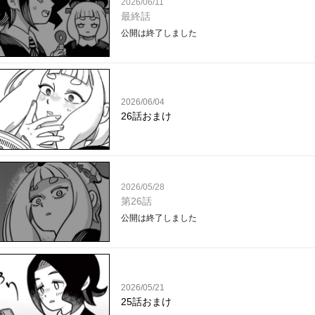
2026/06/11
最終話
公開は終了しました
2026/06/04
26話おまけ
2026/05/28
第26話
公開は終了しました
2026/05/21
25話おまけ