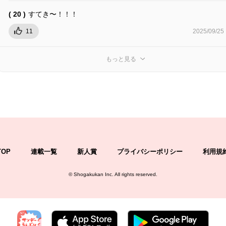
( 20 )
すてき〜！！！
11
2025/09/25
もっと見る
TOP
連載一覧
新人賞
プライバシーポリシー
利用規
©
Shogakukan Inc.
All rights reserved.