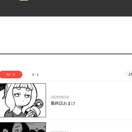
54 - 5
4 - 1
2026/06/18
最終話おまけ