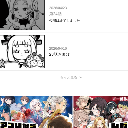
2026/04/23
第24話
公開は終了しました
2026/04/16
23話おまけ
もっと見る