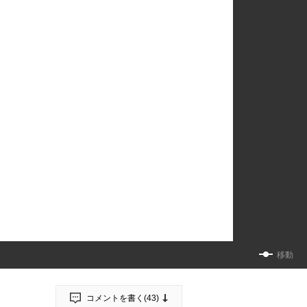
移動
コメントを書く(
43
)