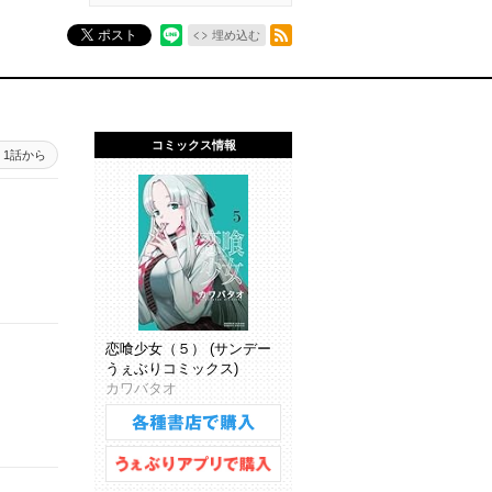
RSSフィード
ポスト
埋め込む
コミックス情報
1話から
恋喰少女（５） (サンデー
うぇぶりコミックス)
カワバタオ