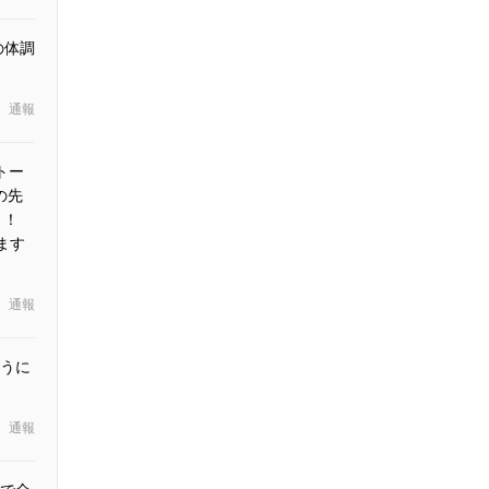
の体調
通報
トー
の先
！！
ます
通報
うに
通報