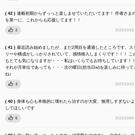
( 42 )
連載初期からずっっと楽しませていただいてます！ 作者さま
を第一に、これからも応援してます！！
2
2025/10/18
( 41 )
最近読み始めましたが、まだ2周目を通過したところです。ス
リーや構成がしっかりされていて、感情移入しまくりです！！！ こ
もとても気になりますが・・・私はいくらでもお待ちしています！
それが月単位であっても・・・次の曜日(担当日w)を楽しみに待って
ね♪
3
2025/10/10
( 40 )
身体も心も本格的に壊れたら治すのが大変、無理しすぎないよ
してほしいです
6
2025/10/08