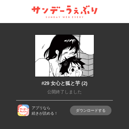
サンデーうぇぶり
#29 女心と狐と芋 (2)
公開終了しました
アプリなら
ダウンロードする
続きが読める！