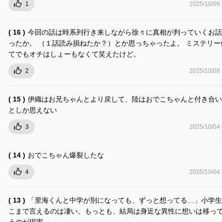
1
2025/10/09
( 16 )
今回の話は時系列行き来しながら徐々に真相が判っていくお話
ったか。 （１話読み損ねたか？）とか思っちゃったよ。 ミステリー
てでもオチはしょーもなくて笑えたけど。
2
2025/10/08
( 15 )
伊織はお兄ちゃんとより戻して、陸はおでこちゃんと付き合い
としか思えない
3
2025/10/04
( 14 )
おでこちゃん爆裂したな
4
2025/10/04
( 13 )
「里海くんと中学が別になっても、ずっと想ってる…」小学生
こまで言えるのは凄い。もっとも、結局は身近な異性に想いは移っ
うのが現実。