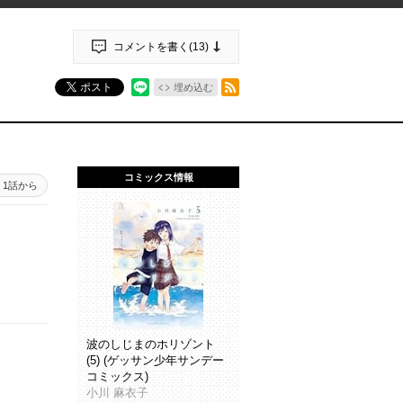
コメントを書く(
13
)
RSSフィード
ポスト
埋め込む
コミックス情報
1話から
波のしじまのホリゾント
(5) (ゲッサン少年サンデー
コミックス)
小川 麻衣子