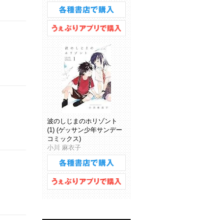
波のしじまのホリゾント
(1) (ゲッサン少年サンデー
コミックス)
小川 麻衣子