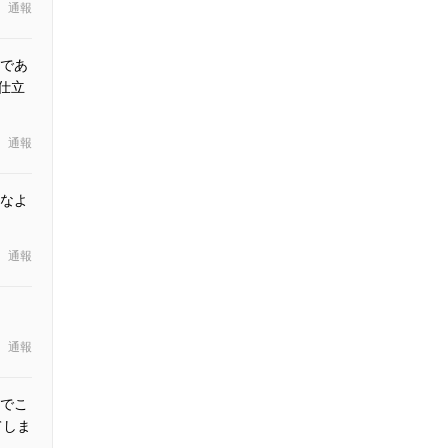
通報
であ
仕立
通報
なよ
通報
通報
でこ
てしま