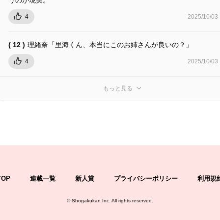
4
2025/10/03
( 12 )
理緒奈「里海くん、本当にこのお姉さんが良いの？」
4
2025/10/03
もっと見る
TOP
連載一覧
新人賞
プライバシーポリシー
利用規
©
Shogakukan Inc.
All rights reserved.