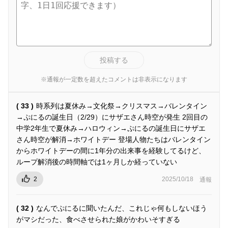
投稿する
※通報が一定数を超えたコメントは非表示になります
( 33 )
時系列は夏休み→文化祭→クリスマス→バレンタイン
→ぷにるの誕生日（2/29）にサザエさん時空が発生 2回目の
中学2年生で夏休み→ハロウィン→ぷにるの誕生日にサザエ
さん時空が解消→ホワイトデー 登場人物たちはバレンタイン
からホワイトデーの間に1年分の出来事を経験してるけど、
ループ解消後の時間軸では1ヶ月しか経っていない
2
2025/10/18
通報
( 32 )
なんでぷにるに聞いたんだ、これじゃ何もしないほう
がマシだった、食べさせられた娘がかわいそすぎる