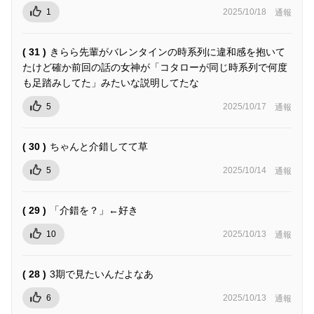
1
2025/10/18
通報
( 31 )
きらら先輩がバレンタインの時系列に違和感を抱いて
たけど確か前回の話の女神が「コタローが同じ時系列で何度
も足踏みしてた」みたいな説明してたな
5
2025/10/17
通報
( 30 )
ちゃんと介錯してて草
5
2025/10/14
通報
( 29 )
「介錯を？」←好き
10
2025/10/13
通報
( 28 )
3期で見たいんだよなあ
6
2025/10/13
通報