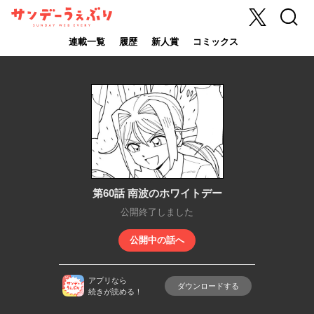
X
検索
サンデーうぇ
ぶり
連載一覧
履歴
新人賞
コミックス
第60話 南波のホワイトデー
公開終了しました
公開中の話へ
アプリなら
ダウンロードする
続きが読める！