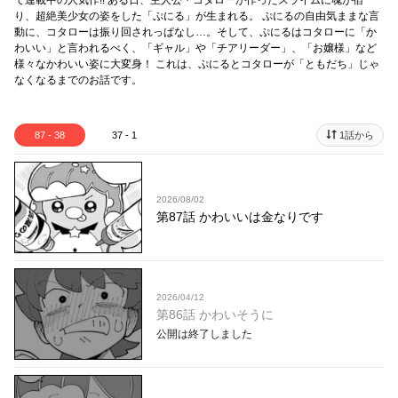
て連載中の人気作!! ある日、主人公・コタローが作ったスライムに魂が宿
り、超絶美少女の姿をした「ぷにる」が生まれる。 ぷにるの自由気ままな言
動に、コタローは振り回されっぱなし…。そして、ぷにるはコタローに「か
わいい」と言われるべく、「ギャル」や「チアリーダー」、「お嬢様」など
様々なかわいい姿に大変身！ これは、ぷにるとコタローが「ともだち」じゃ
なくなるまでのお話です。
87 - 38
37 - 1
1話から
2026/08/02
第87話 かわいいは金なりです
2026/04/12
第86話 かわいそうに
公開は終了しました