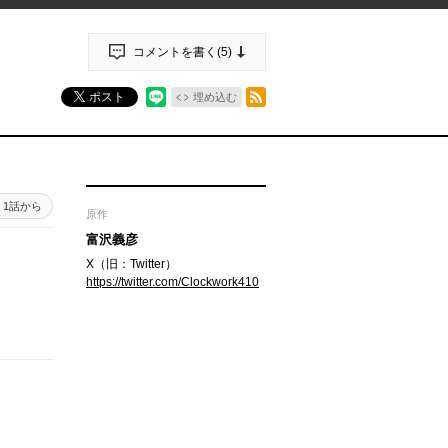
コメントを書く(
5
)
RSSフィード
ポスト
埋め込む
1話から
原作
富沢義彦
X（旧：Twitter）
https://twitter.com/Clockwork410