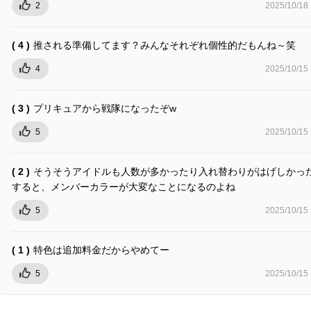
2
2025/10/18
( 4 )
推される準備してます？みんなそれぞれ個性的だもんね～笑
4
2025/10/15
( 3 )
プリキュアから戦隊になったぞw
5
2025/10/15
( 2 )
そうそうアイドルも人数が多かったり入れ替わりがはげしかっ
すると、メンバーカラーが大変なことになるのよね
5
2025/10/15
( 1 )
特色は追加料金だからやめてー
5
2025/10/15