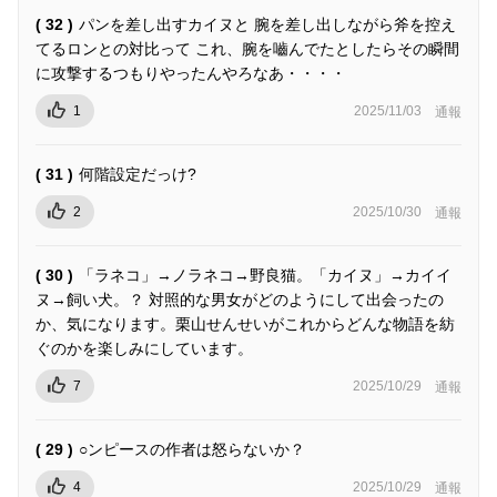
( 32 )
パンを差し出すカイヌと 腕を差し出しながら斧を控え
てるロンとの対比って これ、腕を嚙んでたとしたらその瞬間
に攻撃するつもりやったんやろなあ・・・・
1
2025/11/03
通報
( 31 )
何階設定だっけ?
2
2025/10/30
通報
( 30 )
「ラネコ」→ノラネコ→野良猫。「カイヌ」→カイイ
ヌ→飼い犬。？ 対照的な男女がどのようにして出会ったの
か、気になります。栗山せんせいがこれからどんな物語を紡
ぐのかを楽しみにしています。
7
2025/10/29
通報
( 29 )
○ンピースの作者は怒らないか？
4
2025/10/29
通報