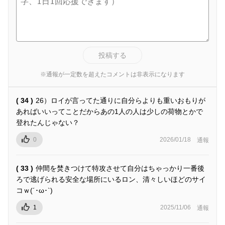
投稿する
※通報が一定数を超えたコメントは非表示になります
( 34 )
26）ロイが言ってた通りに自分らよりも重いおもりが
あればいいってことだからあの1人の人は少しの荷物とかで
登れたんじゃない？
0
2026/01/18
通報
( 33 )
仲間を焚きつけて特攻させて自分はちゃっかり一番後
ろで逃げられる安全な場所にいるロン、清々しいほどのサイ
コｗ(´･ω･`)
1
2025/11/06
通報