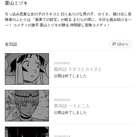
栗山ミヅキ
引っ込み思案な女の子のラネコと 曰くありげな男の子、カイヌ。 駆け出し冒
険者のふたりは 『最果ての財宝』が眠る まだらの塔に、今日も挑み続ける―
―！ コメディの旗手 栗山ミヅキが贈る 仲間探し冒険コメディ！
全31話
1話から
2026/06/01
最終話 ラネコとカイヌと
公開は終了しました
2026/05/25
第30話 一人と二人
公開は終了しました
2026/05/18