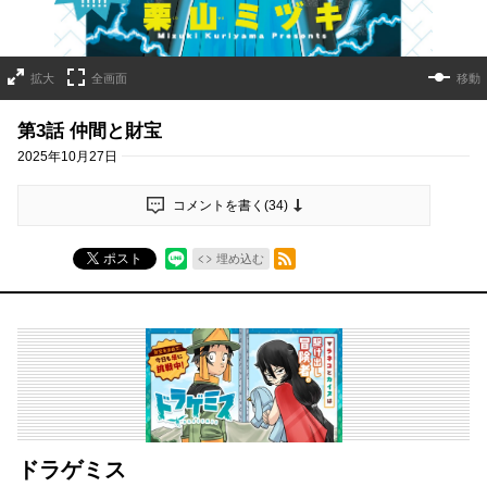
拡大
全画面
移動
第3話 仲間と財宝
2025年10月27日
コメントを書く(
34
)
RSSフィード
ポスト
埋め込む
ドラゲミス