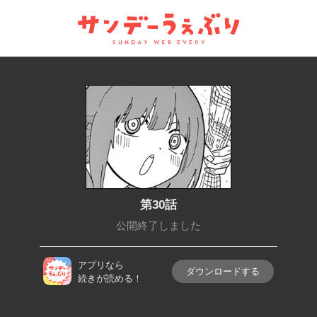
サンデーうぇぶり
第30話
公開終了しました
アプリなら
ダウンロードする
続きが読める！