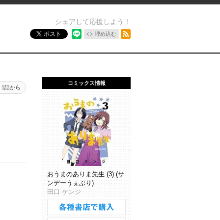
シェアして応援しよう！
RSSフィード
ポスト
埋め込む
コミックス情報
1話から
おうまのありま先生 (3) (サ
ンデーうぇぶり)
田口 ケンジ