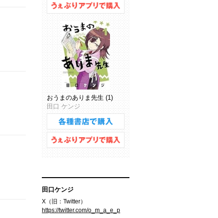
おうまのありま先生 (1)
田口 ケンジ
田口ケンジ
X（旧：Twitter）
https://twitter.com/o_m_a_e_p