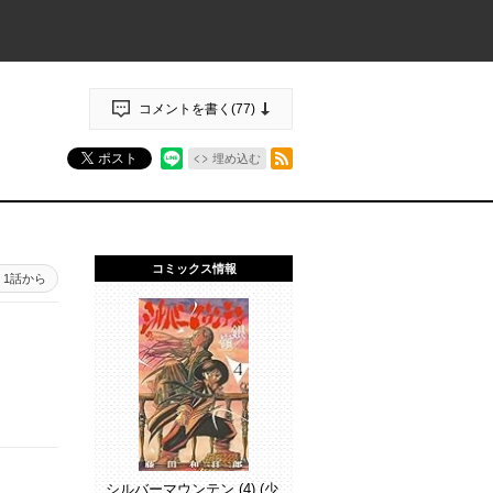
コメントを書く(
77
)
RSSフィード
ポスト
埋め込む
コミックス情報
1話から
シルバーマウンテン (4) (少