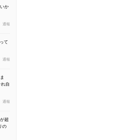
いか
通報
って
通報
ま
それ自
通報
が超
リの