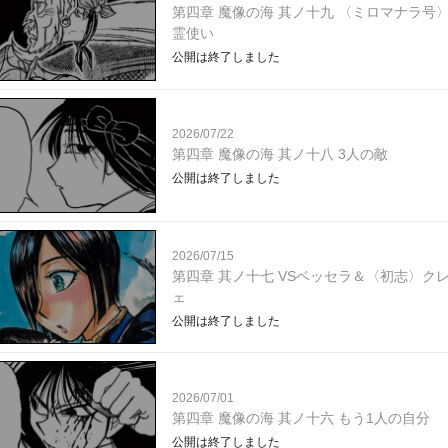
第四章 魔像の海 其ノ十九 〈ミロマナラ号
霊使い
公開は終了しました
2026/07/22
第四章 魔像の海 其ノ十八 3人の敵
公開は終了しました
2026/07/15
第四章 其ノ十七 VSベッセラ＆〈初志〉ク
ェ
公開は終了しました
2026/07/01
第四章 魔像の海 其ノ十六 もう1人の自分
公開は終了しました