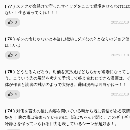
( 77 )
ステクが命懸けで守ったサイッダをここで退場させるわけには
ない！ 生き返ってくれ！！！
3
2025/11/18
( 76 )
ギンの命じゃないと本当に絶対にダメなの? となりのジョフ使
ほしいよ
2
2025/11/18
( 75 )
どうなるんだろう。対価を支払えばどちらかが退場になってし
う。こういう先の展開を考えて予想して答え合わせできる漫画は、
体が作者と読者の対話のようで大好き。藤田漫画は面白かね〜！！
4
2025/11/18
( 74 )
対価を言えの後に内容を聞いている時から既に覚悟がある表情
好き！ 腹の底は決まっているのに、話はちゃんと聞く。このギリギ
冷静さを保っていられる胆力を表しているシーンが超好き！。