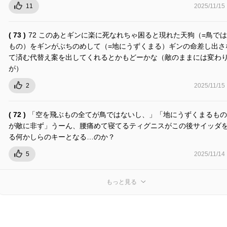
11
2025/11/15
( 73 )
72 このあとギンに楽に死なれちゃ困ると現れた天狗（=鳥で
もの）をギンがぶちのめして（=地にうずくまる）ギンの命差し出さ
て済む代替え案を出してくれるとかもどーかな（敵のままには変わ
が）
2
2025/11/15
( 72 )
「空を飛ぶもの全てが鳥ではないし、」「地にうずくまるもの
が敵に非ず」うーん、腰痛めて寝てるティグニスがこの後サイッダ
る何かしらのキーとなる…のか？
5
2025/11/14
もっと見る