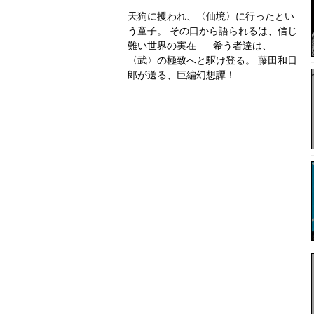
天狗に攫われ、〈仙境〉に行ったとい
う童子。 その口から語られるは、信じ
難い世界の実在── 希う者達は、
〈武〉の極致へと駆け登る。 藤田和日
郎が送る、巨編幻想譚！