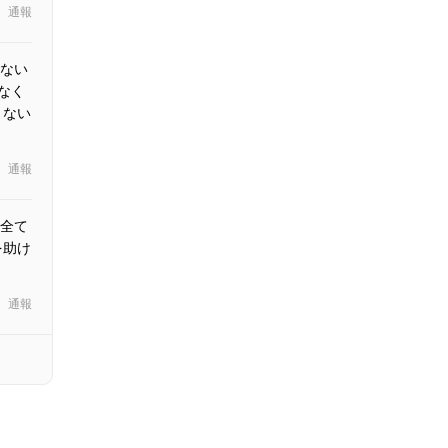
通報
はない
なく
りない
通報
全て
を助け
通報