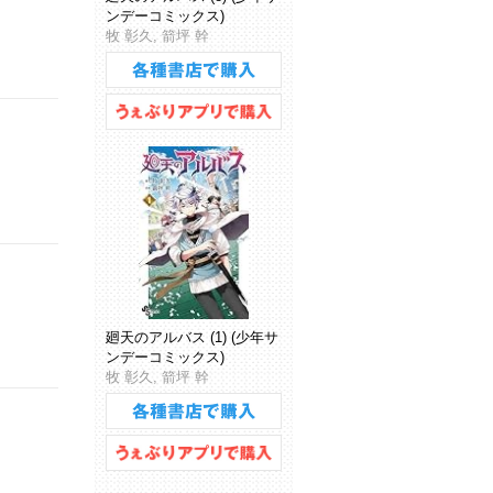
ンデーコミックス)
牧 彰久, 箭坪 幹
廻天のアルバス (1) (少年サ
ンデーコミックス)
牧 彰久, 箭坪 幹