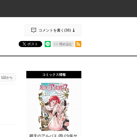
コメントを書く(
36
)
RSSフィード
ポスト
埋め込む
コミックス情報
1話から
廻天のアルバス (8) (少年サ