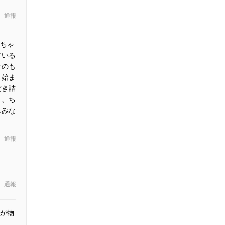
通報
ちゃ
ている
そのも
 始ま
突き詰
と、ち
しみな
通報
通報
が物