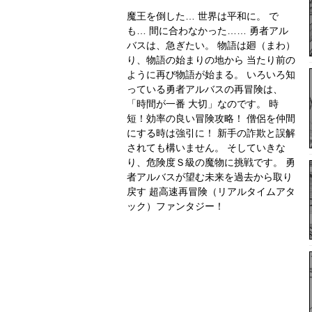
魔王を倒した… 世界は平和に。 で
も… 間に合わなかった…… 勇者アル
バスは、急ぎたい。 物語は廻（まわ）
り、物語の始まりの地から 当たり前の
ように再び物語が始まる。 いろいろ知
っている勇者アルバスの再冒険は、
「時間が一番 大切」なのです。 時
短！効率の良い冒険攻略！ 僧侶を仲間
にする時は強引に！ 新手の詐欺と誤解
されても構いません。 そしていきな
り、危険度Ｓ級の魔物に挑戦です。 勇
者アルバスが望む未来を過去から取り
戻す 超高速再冒険（リアルタイムアタ
ック）ファンタジー！