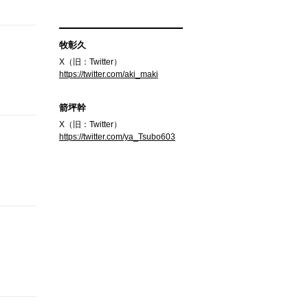
牧彰久
X（旧：Twitter）
https://twitter.com/aki_maki
箭坪幹
X（旧：Twitter）
https://twitter.com/ya_Tsubo603