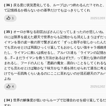
( 36 )
戻る度に状況悪化してる、ループはいつ終わるんだ？それと、
て記憶残るか残らないかの基準だけでもはっきりしてくれ
1
2025/12/03
( 35 )
オーロが単なる顔芸おばさんになってしまったのが悲しいね。
ロには限界を超えた廻天で世界からも記憶からも消えしまうはずだ
イマンを首の皮一枚の所で繋ぎ止めて「ずっと助手が欲しかったん
でも言わせとけば局面ひっくり返してもおかしくない強キャラ感維
たし、ライマンに救いは残せるし、アルバス達も「ライマンの記憶
る…⁉︎→まだライマンを救う方法があるはずだ‼︎」って新たな旅の目
まれるし、フードの人にも「悪戯の魔女…面白いことをしてくれる
とでも言わせとけば敵かな？味方かな？感を持たせられて適当に考
けでも一石四鳥くらいあるのにここに至れないのが流石廻天のアル
よね
4
2025/12/02
( 34 )
世界の解像度が低いからループで辻褄合わせを繰り返してるだ
すね