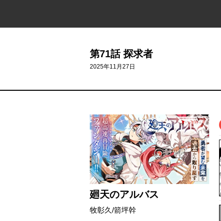
第71話 探求者
2025年11月27日
廻天のアルバス
牧彰久/箭坪幹