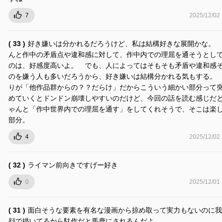
7
2025/12/02
( 33 )
好き嫌いは分かれるだろうけど、私は結構好きな展開かな。 
んと作中の矛盾点や違和感に対して、作中内での理屈を通そうとし
のは、好感度高いよ。 でも、人によってはそもそも矛盾や違和感
のを嫌う人も多いだろうから、好き嫌いは結構分かれる気もする。
りが「他作品群からの？？だらけ」だからこういう細かい部分って
めていくとドンドン崩壊しやすいのだけど、今回の話を読む感じだ
ゃんと「作中世界内での理屈を通す」をしてくれそうで、そこは楽
部分。
4
2025/12/02
( 32 )
ライマン前向きですげー好き
0
2025/12/01
( 31 )
面白そうな要素を有名な漫画から掠め取って実力もないのに我
顔で描いてるから駄作だと馬鹿にされるんだよ。