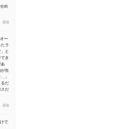
せめ
通報
オー
ったラ
だ」と
持でき
があ
的が生
な…」
えるだ
バスだ
通報
けで