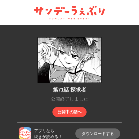
サンデーうぇぶり
第71話 探求者
公開終了しました
公開中の話へ
アプリなら
ダウンロードする
続きが読める！