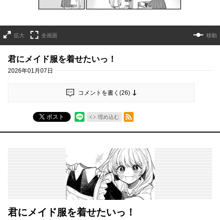
拡大
全画面
移動
君にメイド服を着せたいっ！
2026年01月07日
コメントを書く(
26
)
RSSフィード
ポスト
埋め込む
君にメイド服を着せたいっ！