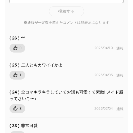
投稿する
※通報が一定数を超えたコメントは非表示になります
( 26 )
^^
0
2026/04/19
通報
( 25 )
二人ともカワイイかよ
1
2026/04/05
通報
( 24 )
全コマキラキラしていてお話も可愛くて素敵!!メイド服
ってさいこ〜♪
3
2026/02/04
通報
( 23 )
非常可愛