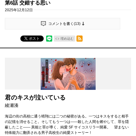
第6話 交錯する思い
2025年12月12日
コメントを書く(
13
)
RSSフィード
ポスト
埋め込む
君のキスが泣いている
綾瀬湊
海辺の街の高校に通う晴翔には二つの秘密がある。一つはキスをすると相手
の記憶を消せること。そしてもう一つは――殺した人間を燃やして、罪を隠
蔽したこと―― 異能と罪が導く、純愛 SF サイコスリラー開幕。 望まない
特殊能力に翻弄される男子高校生の純愛ストーリー！