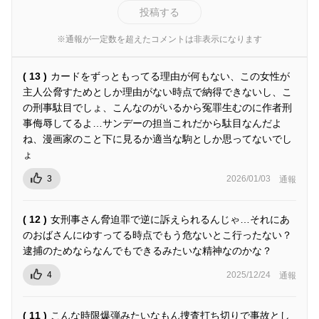
投稿する
※通報が一定数を超えたコメントは非表示になります
( 13 )
カードをずっともってる理由が何もない、この女性が
主人公脅すためとしか理由がない時点で納得できないし、こ
の刑事駄目でしょ、こんなのがいるから冤罪生むのに作者刑
事侮辱してるよ…サンデーの担当これだから駄目なんだよ
ね、漫画家のこと下に見るか適当な駒としか思ってないでし
ょ
3
2026/01/03
通報
( 12 )
女刑事さん脅迫罪で逆に訴えられるんじゃ…それにあ
のおばさんにゆすってる時点でもう危ないとこ行ったない？
逮捕のためならなんでもできるみたいな精神なのかな？
4
2025/12/24
通報
( 11 )
こんな時限爆弾みたいなもん捜査打ち切りで事故とし