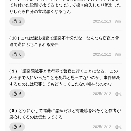
て片付いた段階で捨てるよな だって後々紛失したり流出した
りしたら自分の立場悪くなるもん
2
2025/12/13
通報
( 10 )
これは違法捜査で証拠不十分だな なんなら窃盗と脅
迫で逆にぶちこまれる案件
6
2025/12/12
通報
( 9 )
「証拠隠滅罪と暴行罪で警察に行くことになる」 この
人今まで人にやったことを犯罪と思ってないのか、事件解決
するためには犯罪してもどうってこたない精神なのかな
6
2025/12/12
通報
( 8 )
どうにかして進藤に悪辣だけど有能感を出そうと作者が
腐心してるのは伝わってくる
6
2025/12/12
通報