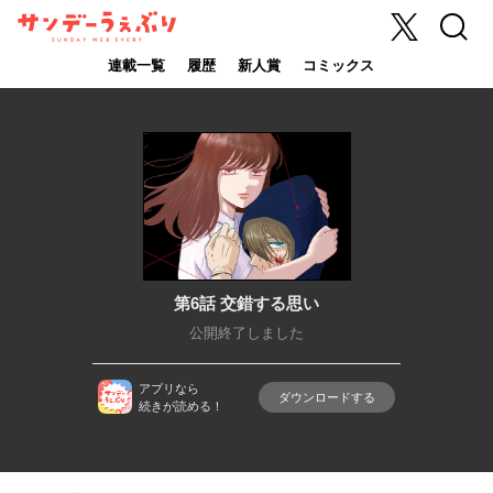
X
検索
サンデーうぇ
ぶり
連載一覧
履歴
新人賞
コミックス
第6話 交錯する思い
公開終了しました
アプリなら
ダウンロードする
続きが読める！