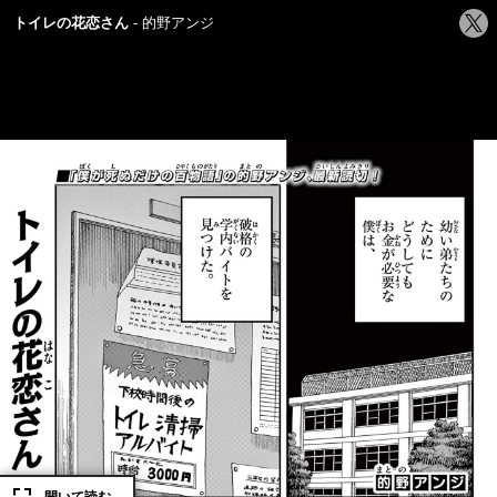
シ
トイレの花恋さん
的野アンジ
ェ
ア
す
る