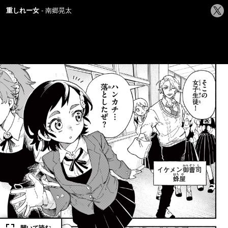
シ
重しれー女
南郷晃太
ェ
ア
す
る