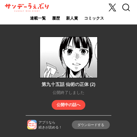
X
検索
サンデーうぇ
ぶり
連載一覧
履歴
新人賞
コミックス
第九十五話 仙術の正体 (2)
公開終了しました
公開中の話へ
アプリなら
ダウンロードする
続きが読める！