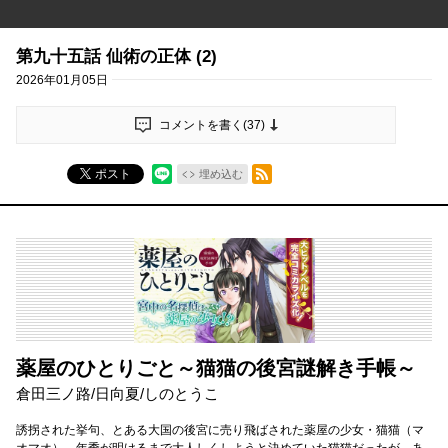
第九十五話 仙術の正体 (2)
2026年01月05日
コメントを書く(
37
)
RSSフィード
ポスト
埋め込む
薬屋のひとりごと～猫猫の後宮謎解き手帳～
倉田三ノ路/日向夏/しのとうこ
誘拐された挙句、とある大国の後宮に売り飛ばされた薬屋の少女・猫猫（マ