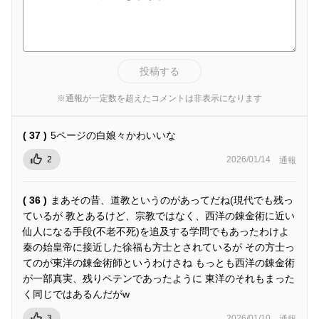
投稿する
※通報が一定数を超えたコメントは非表示になります
( 37 )
5ページの白娘々かわいいな
2
2026/01/14
通報
( 36 )
まあその昔、道教というのがあってだね(現代でも残っ
ているが 教とあるけど、宗教ではなく、西洋の錬金術に近い
仙人になる手段(不老不死)を追及する学問でもあったわけよ
秦の始皇帝に接近した徐福も方士とされているが その方士っ
てのが東洋の錬金術師というわけさね もっとも西洋の錬金術
が一部真実、残りペテンであったように 東洋のそれもまった
く同じではあるんだがw
3
2026/01/10
通報