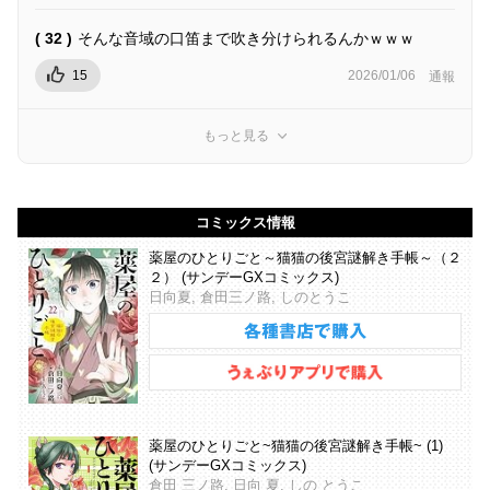
( 32 )
そんな音域の口笛まで吹き分けられるんかｗｗｗ
15
2026/01/06
通報
もっと見る
コミックス情報
薬屋のひとりごと～猫猫の後宮謎解き手帳～（２
２） (サンデーGXコミックス)
日向夏, 倉田三ノ路, しのとうこ
薬屋のひとりごと~猫猫の後宮謎解き手帳~ (1)
(サンデーGXコミックス)
倉田 三ノ路, 日向 夏, しの とうこ