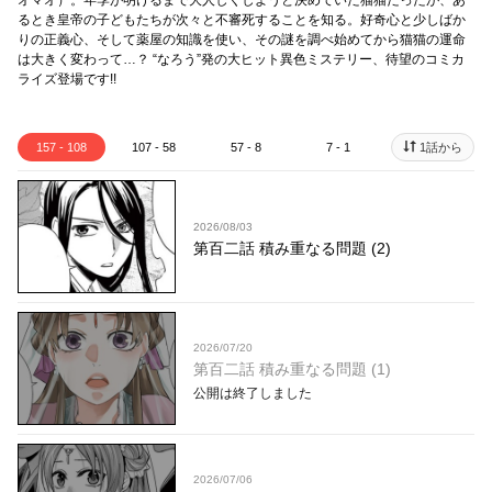
オマオ）。年季が明けるまで大人しくしようと決めていた猫猫だったが、あ
るとき皇帝の子どもたちが次々と不審死することを知る。好奇心と少しばか
りの正義心、そして薬屋の知識を使い、その謎を調べ始めてから猫猫の運命
は大きく変わって…？ “なろう”発の大ヒット異色ミステリー、待望のコミカ
ライズ登場です!!
157 - 108
107 - 58
57 - 8
7 - 1
1話から
2026/08/03
第百二話 積み重なる問題 (2)
2026/07/20
第百二話 積み重なる問題 (1)
公開は終了しました
2026/07/06