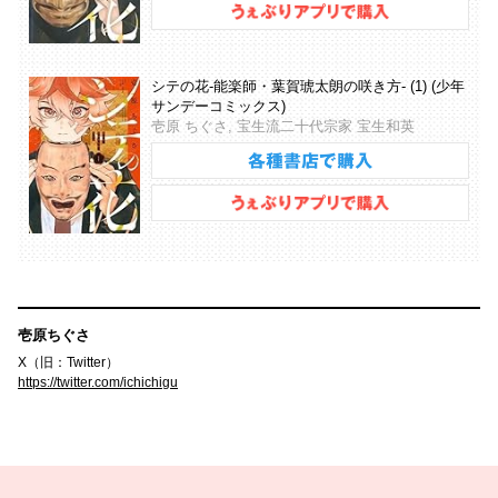
シテの花-能楽師・葉賀琥太朗の咲き方- (1) (少年
サンデーコミックス)
壱原 ちぐさ, 宝生流二十代宗家 宝生和英
壱原ちぐさ
X（旧：Twitter）
https://twitter.com/ichichigu