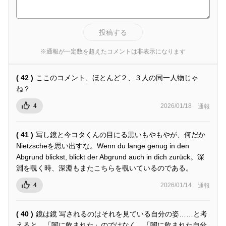
投稿する
※通報が一定数を超えたコメントは非表示になります
( 42 )
ここのコメント、ほとんど２、３人の同一人物じゃ
ね？
4
2026/01/18
通報
( 41 )
写し鏡と今コタくんの目にる黒いもやもやが、何だか
Nietzscheを思い出すな。Wenn du lange genug in den
Abgrund blickst, blickt der Abgrund auch in dich zurück。深
淵を覗く時、深淵もまたこちらを覗いているのである。
4
2026/01/14
通報
( 40 )
鏡は鏡 写されるのはそれを見ている自分の姿……と考
えると、「闇に飲まれた」のではなく、「闇に飲まれた自分