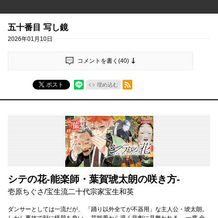
五十番目 写し鏡
2026年01月10日
コメントを書く(
40
)
RSSフィード
ポスト
埋め込む
シテの花-能楽師・葉賀琥太朗の咲き方-
壱原ちぐさ/宝生流二十代宗家宝生和英
ダンサーとしては一流だが、 「踊り以外全てが不器用」な主人公・琥太朗。