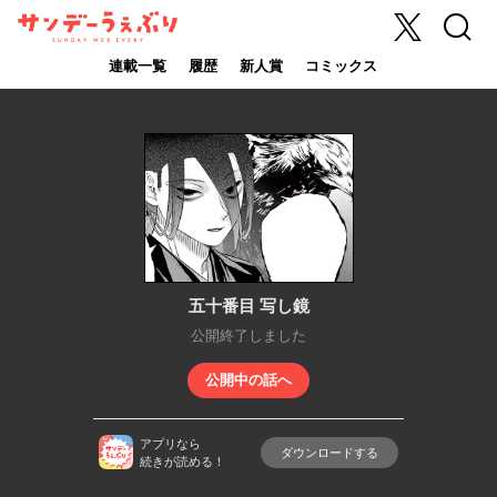
X
検索
サンデーうぇ
ぶり
連載一覧
履歴
新人賞
コミックス
五十番目 写し鏡
公開終了しました
公開中の話へ
アプリなら
ダウンロードする
続きが読める！