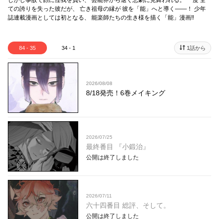
しかし事故で顔に怪我を負い、 芸能界から退く悲劇に見舞われる。 一度 全
ての誇りを失った彼だが、 亡き祖母の縁が 彼を「能」へと導く――！ 少年
誌連載漫画としては初となる、 能楽師たちの生き様を描く「能」漫画‼
84 - 35
34 - 1
1話から
2026/08/08
8/18発売！6巻メイキング
2026/07/25
最終番目 『小鍛治』
公開は終了しました
2026/07/11
六十四番目 総評、そして。
公開は終了しました