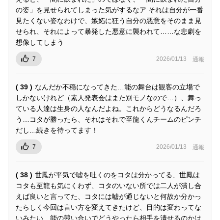
の姿」を見せられてしまった気がするなア それは自分が一番
見たくない姿なわけで、嫉妬に狂う自分の悪意をそのまま見
せられ、それによって暴発した悪意に襲われて……な悲劇を
想像してしまう
7
2026/01/13
通報
( 39 )
なんだか不穏になってきた…能の舞台は観客の立場で
しかないけれど（素人発表会はまた別モノなので…）、舞っ
ている人達は生身の人なんだよね。これからどうなるんだろ
う…コタが勝ったら、それはそれで至龍くんチームのピンチ
だし…続きを待ってます！
7
2026/01/13
通報
( 38 )
世鳳が平気で嘘を吐くのをコタは分かってる、世鳳は
コタも至龍も気にくわず、コタのいない所では二人が潰し合
えば良いと言ってた、コタには嘘が通じないと何故か分かっ
たらしく今回は言い方を変えてきたけど、目的は変わってな
いみたい、能の競い合いでどうやったら相手を潰せるのかは