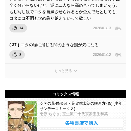
全く分からないけど、逆に二人なら高め合ってしまいそう、
もし写し鏡でコタを自滅させられるとか企んでたとしても、
コタには不調も含め乗り越えていって欲しい
14
2026/01/13
通報
( 37 )
コタの瞳に混じる闇のような靄が気になる
8
2026/01/12
通報
もっと見る
コミックス情報
シテの花-能楽師・葉賀琥太朗の咲き方- (5) (少年
サンデーコミックス)
壱原 ちぐさ, 宝生流二十代宗家宝生和英