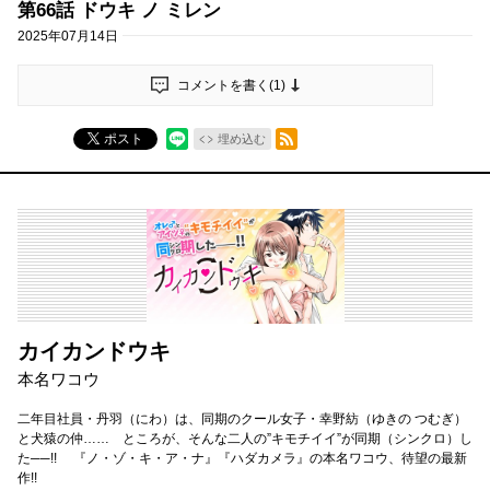
第66話 ドウキ ノ ミレン
2025年07月14日
コメントを書く(
1
)
RSSフィード
ポスト
埋め込む
カイカンドウキ
本名ワコウ
二年目社員・丹羽（にわ）は、同期のクール女子・幸野紡（ゆきの つむぎ）
と犬猿の仲…… ところが、そんな二人の”キモチイイ”が同期（シンクロ）し
た──!! 『ノ・ゾ・キ・ア・ナ』『ハダカメラ』の本名ワコウ、待望の最新
作!!