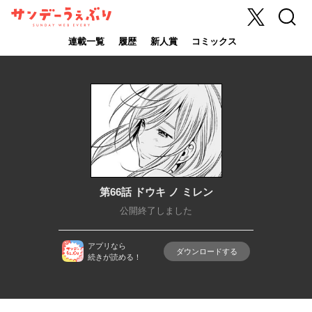
X
検索
サンデーうぇ
ぶり
連載一覧
履歴
新人賞
コミックス
第66話 ドウキ ノ ミレン
公開終了しました
アプリなら
ダウンロードする
続きが読める！