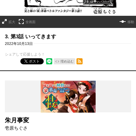
拡大
全画面
移動
3. 第3話 いってきます
2022年10月13日
シェアして応援しよう！
RSSフィード
ポスト
埋め込む
朱月事変
壱原ちぐさ