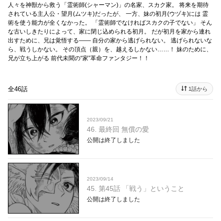
人々を神獣から救う「霊術師(シャーマン)」の名家、スカク家。 将来を期待
されている主人公・望月(ムツキ)だったが、 一方、妹の初月(ウヅキ)には 霊
術を使う能力が全くなかった。 「霊術師でなければスカクの子でない」 そん
な古いしきたりによって、家に閉じ込められる初月。 だが初月を家から連れ
出すために、兄は覚悟する―― 自分の家から逃げられない。 逃げられないな
ら、戦うしかない。 その頂点（親）を、越えるしかない……！ 妹のために、
兄が立ち上がる 前代未聞の“家”革命ファンタジー！！
全46話
1話から
2023/09/21
46. 最終回 無償の愛
公開は終了しました
2023/09/14
45. 第45話 「戦う」ということ
公開は終了しました