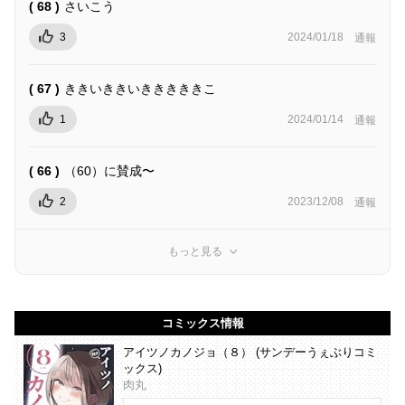
( 68 )
さいこう
3
2024/01/18
通報
( 67 )
ききいききいきききききこ
1
2024/01/14
通報
( 66 )
（60）に賛成〜
2
2023/12/08
通報
もっと見る
コミックス情報
アイツノカノジョ（８） (サンデーうぇぶりコミ
ックス)
肉丸