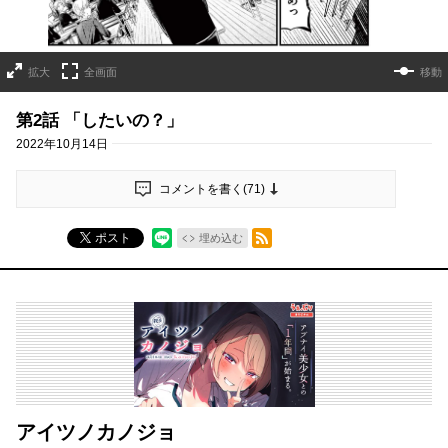
拡大
全画面
移動
第2話 「したいの？」
2022年10月14日
コメントを書く(
71
)
RSSフィード
ポスト
埋め込む
アイツノカノジョ