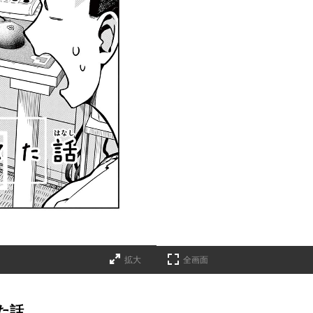
拡大
全画面
た話