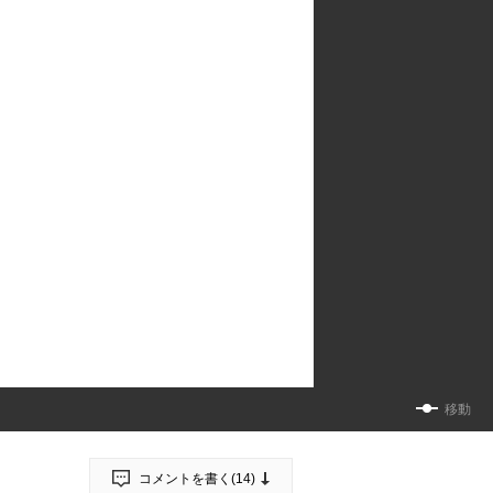
移動
コメントを書く(
14
)