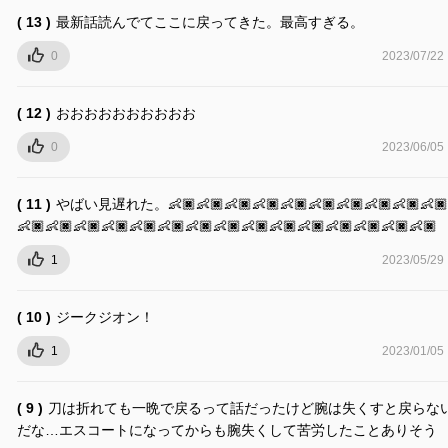
( 13 )
最新話読んでてここに戻ってきた。最高すぎる。
0
2023/07/22
( 12 )
おおおおおおおおおお
0
2023/06/05
( 11 )
やばい見遅れた。👶🏿👶🏿👶🏿👶🏿👶🏿👶🏿👶🏿👶🏿👶🏿👶🏿
👶🏿👶🏿👶🏿👶🏿👶🏿👶🏿👶🏿👶🏿👶🏿👶🏿👶🏿👶🏿👶🏿👶🏿👶🏿
1
2023/05/29
( 10 )
ジークジオン！
1
2023/01/05
( 9 )
刀は折れても一晩で戻るって話だったけど腕は失くすと戻らな
だな…エスコートになってからも腕失くして苦労したことありそう