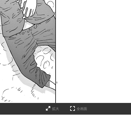
拡大
全画面