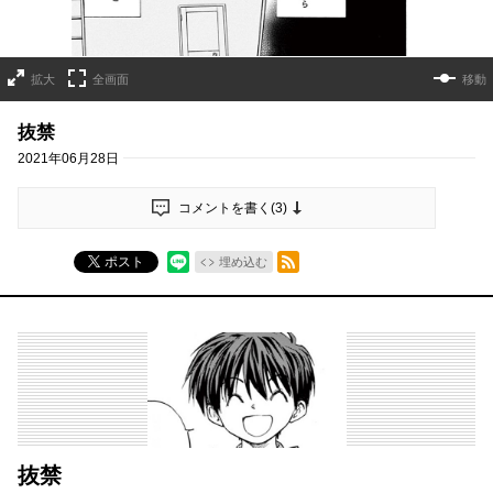
拡大
全画面
移動
抜禁
2021年06月28日
コメントを書く(
3
)
RSSフィード
ポスト
埋め込む
抜禁