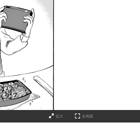
拡大
全画面