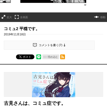
拡大
全画面
移動
コミュ2 平穏です。
2019年11月18日
コメントを書く(
7
)
RSSフィード
ポスト
埋め込む
古見さんは、コミュ症です。