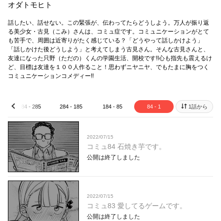
オダトモヒト
話したい、話せない。この緊張が、伝わってたらどうしよう。万人が振り返
る美少女・古見（こみ）さんは、コミュ症です。コミュニケーションがとて
も苦手で、周囲は近寄りがたく感じている？「どうやって話しかけよう」
「話しかけた後どうしよう」と考えてしまう古見さん。そんな古見さんと、
友達になった只野（ただの）くんの学園生活、開校です!!心も指先も震えるけ
ど、目標は友達を１００人作ること！思わずニヤニヤ、でもたまに胸をつく
コミュニケーションコメディー!!
384 - 285
284 - 185
184 - 85
84 - 1
1話から
prev
2022/07/15
コミュ84 石焼き芋です。
公開は終了しました
2022/07/15
コミュ83 愛してるゲームです。
公開は終了しました