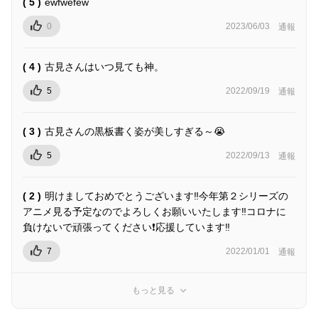
( 5 )
ewfwefew
0
2023/06/03
通報
( 4 )
古見さんはいつ見ても神。
5
2022/09/19
通報
( 3 )
古見さんの黒板書く姿が美しすぎる～😭
5
2022/09/13
通報
( 2 )
明けましておめでとうございます‼️今年第２シリーズの
アニメ見る予定なのでよろしくお願いいたします‼️コロナに
負けないで頑張ってください❗応援しています‼️
7
2022/01/01
通報
もっと見る