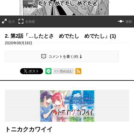
拡大
全画面
移動
2. 第2話「…したとさ めでたし めでたし」(1)
2020年08月18日
コメントを書く(
4
)
RSSフィード
ポスト
埋め込む
トニカクカワイイ