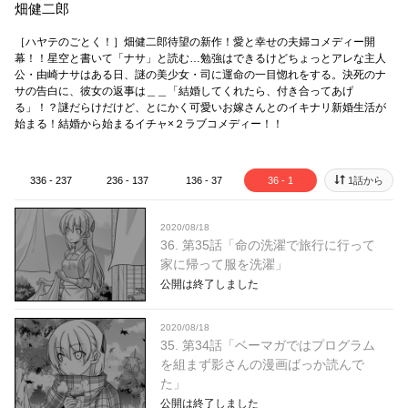
畑健二郎
［ハヤテのごとく！］畑健二郎待望の新作！愛と幸せの夫婦コメディー開
幕！！星空と書いて「ナサ」と読む…勉強はできるけどちょっとアレな主人
公・由崎ナサはある日、謎の美少女・司に運命の一目惚れをする。決死のナ
サの告白に、彼女の返事は＿＿「結婚してくれたら、付き合ってあげ
る」！？謎だらけだけど、とにかく可愛いお嫁さんとのイキナリ新婚生活が
始まる！結婚から始まるイチャ×２ラブコメディー！！
336 - 237
236 - 137
136 - 37
36 - 1
1話から
2020/08/18
36. 第35話「命の洗濯で旅行に行って
家に帰って服を洗濯」
公開は終了しました
2020/08/18
35. 第34話「ベーマガではプログラム
を組まず影さんの漫画ばっか読んで
た」
公開は終了しました