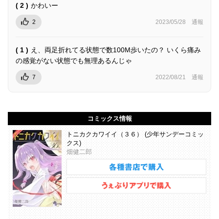
( 2 )
かわいー
2
2023/05/28
通報
( 1 )
え、両足折れてる状態で数100M歩いたの？ いくら痛み
の感覚がない状態でも無理あるんじゃ
7
2022/08/21
通報
コミックス情報
トニカクカワイイ（３６） (少年サンデーコミッ
クス)
畑健二郎