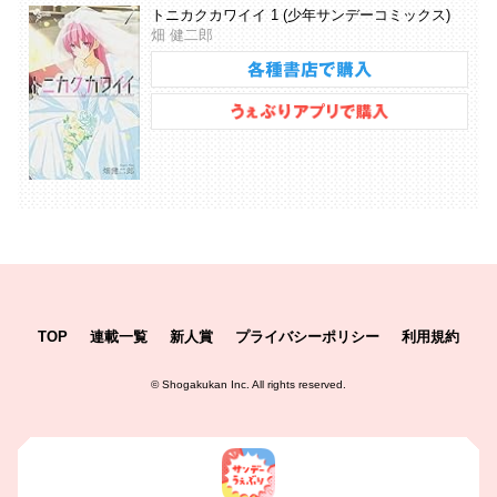
トニカクカワイイ 1 (少年サンデーコミックス)
畑 健二郎
TOP
連載一覧
新人賞
プライバシーポリシー
利用規約
©
Shogakukan Inc.
All rights reserved.