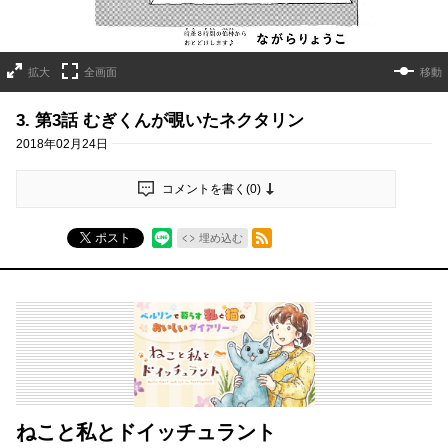
拡大
全画面
移動
3. 第3話 むぎくんが覗いたネクタリン
2018年02月24日
コメントを書く(
0
)
RSSフィード
ポスト
埋め込む
ねこと私とドイッチュラント