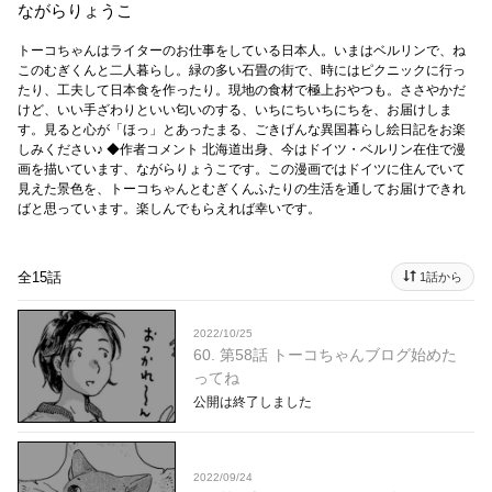
ながらりょうこ
トーコちゃんはライターのお仕事をしている日本人。いまはベルリンで、ね
このむぎくんと二人暮らし。緑の多い石畳の街で、時にはピクニックに行っ
たり、工夫して日本食を作ったり。現地の食材で極上おやつも。ささやかだ
けど、いい手ざわりといい匂いのする、いちにちいちにちを、お届けしま
す。見ると心が「ほっ」とあったまる、ごきげんな異国暮らし絵日記をお楽
しみください♪ ◆作者コメント 北海道出身、今はドイツ・ベルリン在住で漫
画を描いています、ながらりょうこです。この漫画ではドイツに住んでいて
見えた景色を、トーコちゃんとむぎくんふたりの生活を通してお届けできれ
ばと思っています。楽しんでもらえれば幸いです。
全15話
1話から
2022/10/25
60. 第58話 トーコちゃんブログ始めた
ってね
公開は終了しました
2022/09/24