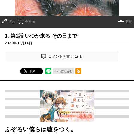
拡大
全画面
移動
1. 第1話 いつか来る その日まで
2021年01月14日
コメントを書く(
1
)
RSSフィード
ポスト
埋め込む
ふぞろい僕らは嘘をつく。