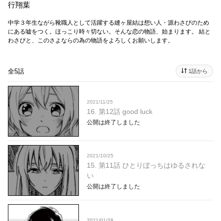
行翔葉
中学３年生ながら靴職人として活躍する縫ヶ屋結は想い人・源わさびのため
にある嘘をつく。ほっこり時々切ない。そんな恋の物語、始まります。 結と
わさびと、このさよならの為の物語をよろしくお願いします。
全5話
1話から
2021/11/25
16. 第12話 good luck
公開は終了しました
2021/10/25
15. 第11話 ひとりぼっちはゆるされな
い
公開は終了しました
2021/01/28