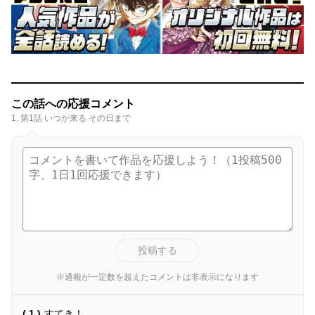
この話への応援コメント
1. 第1話 いつか来る その日まで
投稿する
※通報が一定数を超えたコメントは非表示になります
( 1 )
すてき！