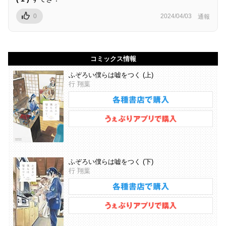
0
2024/04/03
通報
コミックス情報
ふぞろい僕らは嘘をつく (上)
行 翔葉
ふぞろい僕らは嘘をつく (下)
行 翔葉