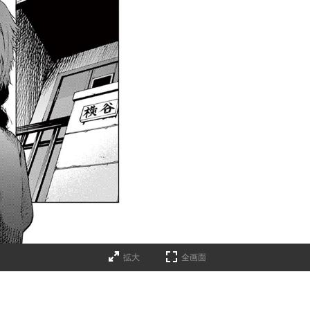
拡大
全画面