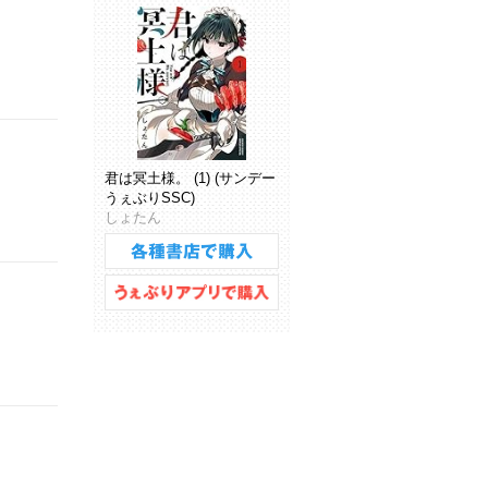
君は冥土様。 (1) (サンデー
うぇぶりSSC)
しょたん