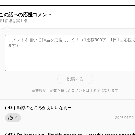
この話への応援コメント
第1話 君は冥土様。
投稿する
※通報が一定数を超えたコメントは非表示になります
( 48 )
動悸のところかあいいなあー
0
2026/07/20
( 47 )
I'm korean but I like this manga so I'll buy this manga's paper