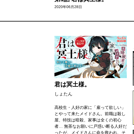
2020年06月28日
君は冥土様。
しょたん
高校生・人好の家に「雇って欲しい」
とやって来たメイドさん。前職は殺し
屋、特技は暗殺、家事は全くの初心
者… 無茶なお願いに戸惑い断る人好だ
ったが、メイドさんに命を救われ、そ