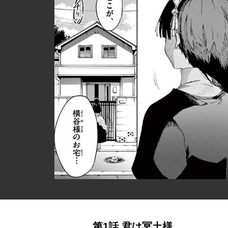
第1話 君は冥土様。