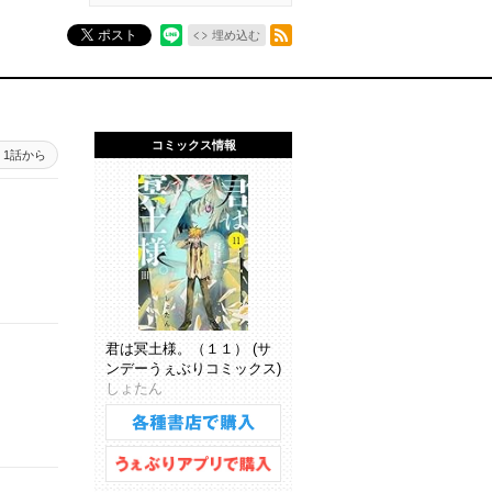
RSSフィード
ポスト
埋め込む
コミックス情報
1話から
君は冥土様。（１１） (サ
ンデーうぇぶりコミックス)
しょたん