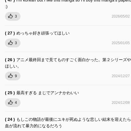
:)
3
2026/05/02
( 27 )
めっちゃ好き頑張ってほしい
3
2025/01/05
( 26 )
アニメ最終回まで見てものすごく面白かった。第２シリーズや
ほしい。
9
2024/12/27
( 25 )
最高すぎる まじでアンナかわいい
4
2024/12/08
( 24 )
もしこの物語が最後にユキが死ぬような悲しい結末を迎えたら
血が流れて暴力的になるだろう