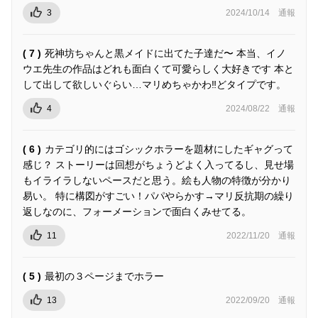
3
2024/10/14
通報
( 7 )
死神坊ちゃんと黒メイドに出てた子達だ〜 本当、イノ
ウエ先生の作品はどれも面白くて可愛らしく大好きです 本と
して出して欲しいぐらい…マリめちゃかわ‼︎どタイプです。
4
2024/08/22
通報
( 6 )
カテゴリ的にはゴシックホラーを題材にしたギャグって
感じ？ ストーリーは回想がちょうどよく入ってるし、見せ場
もイライラしないペースだと思う。絵も人物の特徴が分かり
易い。 特に構図がすごい！パパやらかす→マリ反抗期の繰り
返しなのに、フォーメーションで面白くみせてる。
11
2022/11/20
通報
( 5 )
最初の３ページまでホラー
13
2022/09/20
通報