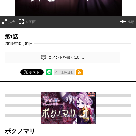
拡大
全画面
移動
第1話
2019年10月01日
コメントを書く(
10
)
RSSフィード
ポスト
埋め込む
ボクノマリ