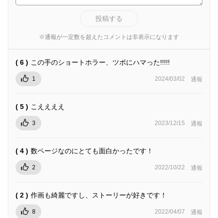
投稿する
※通報が一定数を超えたコメントは非表示になります
( 6 )
この手のショートホラー、ツボにハマった!!!!!
1
2024/03/02
通報
( 5 )
こええええ
3
2023/12/15
通報
( 4 )
数ページなのにとても面白かったです！
2
2022/10/22
通報
( 2 )
作画も綺麗ですし、ストーリーが好きです！
8
2022/04/07
通報