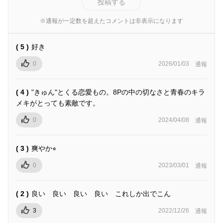
投稿する
※通報が一定数を超えたコメントは非表示になります
( 5 )
好き
0
2026/01/03
通報
( 4 )
"きゅん"とくる恋愛もの。8Pの中の切なさと青春のキラ
メキがとっても素敵です。
0
2024/04/08
通報
( 3 )
爽やか⭐︎
0
2023/03/01
通報
( 2 )
良い 良い 良い 良い これしか出でこん
3
2022/12/26
通報