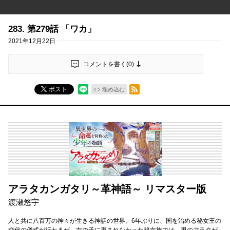
283. 第279話 「ワカ」
2021年12月22日
コメントを書く(
0
)
RSSフィード
ポスト
埋め込む
アラタカンガタリ～革神語～ リマスター版
渡瀬悠宇
人と共に八百万の神々が生きる神話の世界。6年ぶりに、国を治める秘女王の