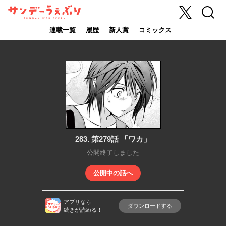
X
検索
サンデーうぇ
ぶり
連載一覧
履歴
新人賞
コミックス
283. 第279話 「ワカ」
公開終了しました
公開中の話へ
アプリなら
ダウンロードする
続きが読める！