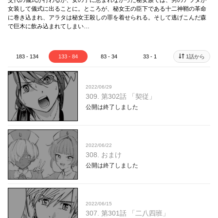
交代の儀式が行わるが、女の子に恵まれなかった秘女族では、男のアラタが
女装して儀式に出ることに。ところが、秘女王の臣下である十二神鞘の革命
に巻き込まれ、アラタは秘女王殺しの罪を着せられる。そして逃げこんだ森
で巨木に飲み込まれてしまい…
183 - 134
133 - 84
83 - 34
33 - 1
1話から
2022/06/29
309. 第302話 「契従」
公開は終了しました
2022/06/22
308. おまけ
公開は終了しました
2022/06/15
307. 第301話 「二八四班」