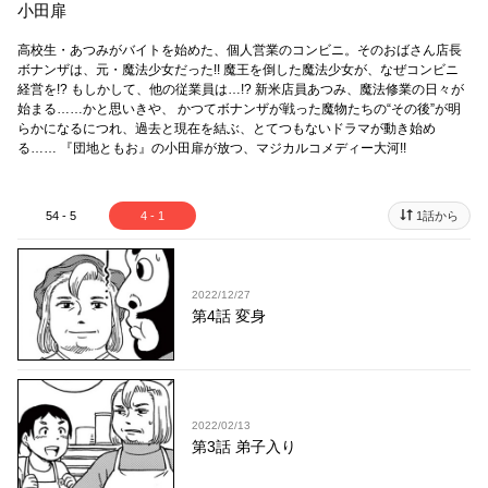
小田扉
高校生・あつみがバイトを始めた、個人営業のコンビニ。そのおばさん店長
ボナンザは、元・魔法少女だった!! 魔王を倒した魔法少女が、なぜコンビニ
経営を!? もしかして、他の従業員は…!? 新米店員あつみ、魔法修業の日々が
始まる……かと思いきや、 かつてボナンザが戦った魔物たちの“その後”が明
らかになるにつれ、過去と現在を結ぶ、とてつもないドラマが動き始め
る…… 『団地ともお』の小田扉が放つ、マジカルコメディー大河!!
54 - 5
4 - 1
1話から
2022/12/27
第4話 変身
2022/02/13
第3話 弟子入り