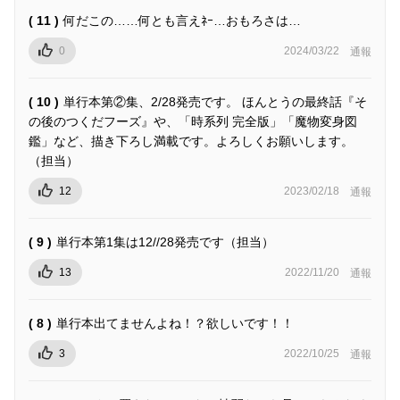
( 11 )
何だこの……何とも言えﾈｰ…おもろさは…
0
2024/03/22
通報
( 10 )
単行本第②集、2/28発売です。 ほんとうの最終話『そ
の後のつくだフーズ』や、「時系列 完全版」「魔物変身図
鑑」など、描き下ろし満載です。よろしくお願いします。
（担当）
12
2023/02/18
通報
( 9 )
単行本第1集は12//28発売です（担当）
13
2022/11/20
通報
( 8 )
単行本出てませんよね！？欲しいです！！
3
2022/10/25
通報