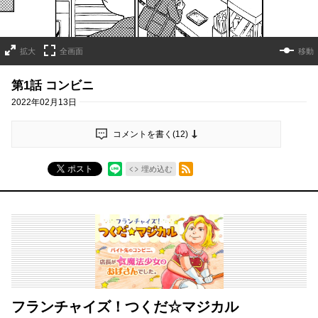
拡大
全画面
移動
第1話 コンビニ
2022年02月13日
コメントを書く(
12
)
RSSフィード
ポスト
埋め込む
フランチャイズ！つくだ☆マジカル