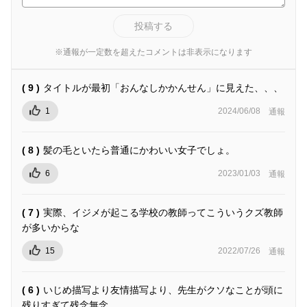
投稿する
※通報が一定数を超えたコメントは非表示になります
( 9 )
タイトルが最初「おんなしかかんせん」に見えた、、、
1
2024/06/08
通報
( 8 )
髪の毛といたら普通にかわいい女子でしょ。
6
2023/01/03
通報
( 7 )
実際、イジメが起こる学校の教師ってこういうクズ教師
が多いからな
15
2022/07/26
通報
( 6 )
いじめ描写より友情描写より、先生がクソなことが頭に
残りすぎて残念無念