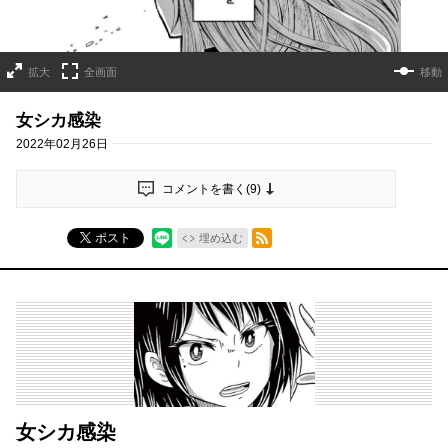
拡大
全画面
移動
女シカ感染
2022年02月26日
コメントを書く(
9
)
RSSフィード
ポスト
埋め込む
女シカ感染