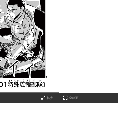
拡大
全画面