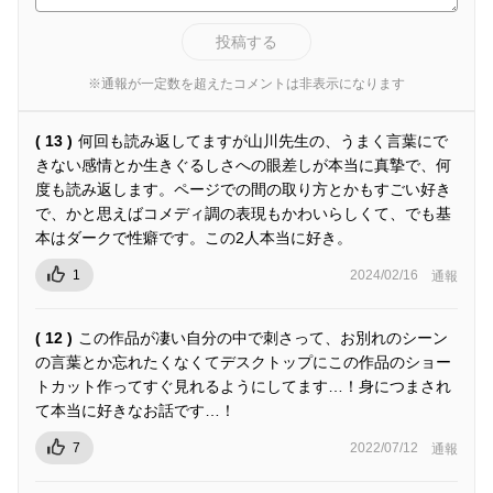
投稿する
※通報が一定数を超えたコメントは非表示になります
( 13 )
何回も読み返してますが山川先生の、うまく言葉にで
きない感情とか生きぐるしさへの眼差しが本当に真摯で、何
度も読み返します。ページでの間の取り方とかもすごい好き
で、かと思えばコメディ調の表現もかわいらしくて、でも基
本はダークで性癖です。この2人本当に好き。
1
2024/02/16
通報
( 12 )
この作品が凄い自分の中で刺さって、お別れのシーン
の言葉とか忘れたくなくてデスクトップにこの作品のショー
トカット作ってすぐ見れるようにしてます…！身につまされ
て本当に好きなお話です…！
7
2022/07/12
通報