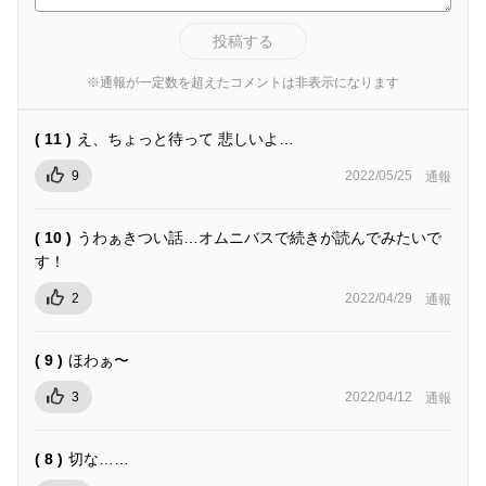
投稿する
※通報が一定数を超えたコメントは非表示になります
( 11 )
え、ちょっと待って 悲しいよ…
9
2022/05/25
通報
( 10 )
うわぁきつい話…オムニバスで続きが読んでみたいで
す！
2
2022/04/29
通報
( 9 )
ほわぁ〜
3
2022/04/12
通報
( 8 )
切な……