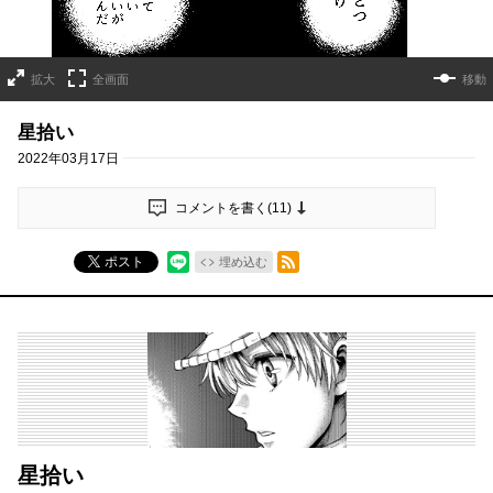
拡大
全画面
移動
星拾い
2022年03月17日
コメントを書く(
11
)
RSSフィード
ポスト
埋め込む
星拾い