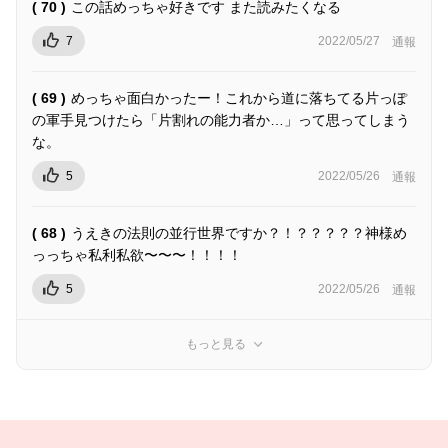
( 70 )
この話めっちゃ好きです また読みたくなる
7
2022/05/27
通報
( 69 )
めっちゃ面白かったー！これから道に落ちてる片っぽ
の軍手見つけたら「片割れの能力者か…」って思ってしまう
な。
5
2022/05/26
通報
( 68 )
うえきの法則の並行世界ですか？！？？？？？神様め
っっちゃ私利私欲〜〜〜！！！！
5
2022/05/26
通報
もっと見る