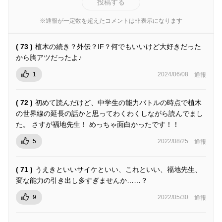
投稿する
※通報が一定数を超えたコメントは非表示になります
( 73 )
植木の続き？外伝？IF？何でもいいけど大好きだった
から胸アツだったよ♪
1
2024/06/08
通報
( 72 )
初めて読んだけど、中学生の能力バトルの時点で植木
の世界線の延長の話かと思ってわくわくしながら読んでまし
た。 さすが福地先生！ めっちゃ面白かったです！！
5
2022/08/25
通報
( 71 )
うえきといいサイケといい、これといい、福地先生、
変な能力の引き出し多すぎませんか……？
9
2022/05/30
通報