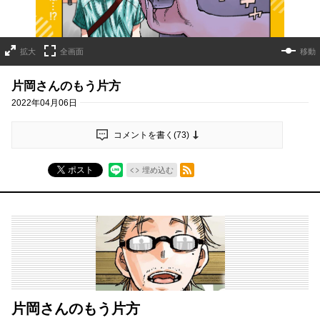
拡大
全画面
移動
片岡さんのもう片方
2022年04月06日
コメントを書く(
73
)
RSSフィード
ポスト
埋め込む
片岡さんのもう片方