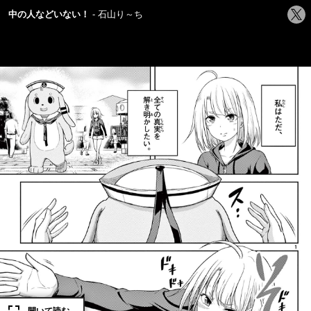
シ
中の人などいない！
石山り～ち
ェ
ア
す
る