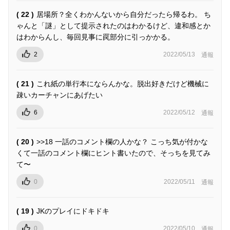
( 22 )
居場所？全くわかんないから自分だったら帰るわ。 ち
ゃんと「謎」として提示されたのはわかるけど、違和感とか
はわからんし、毎回見事に罠部分に引っかかる。
2
2022/05/13
通報
( 21 )
これ紙の単行本にならんかな。脱出好きだけど機械に
疎いカーチャンにあげたい
6
2022/05/12
通報
( 20 )
>>18 一話のコメント欄の人かな？ こっち気が付かな
くて一話のコメント欄にヒント書いたので、そっちを見てみ
て〜
0
2022/05/11
通報
( 19 )
JKのプレイにドキドキ
0
2022/05/10
通報