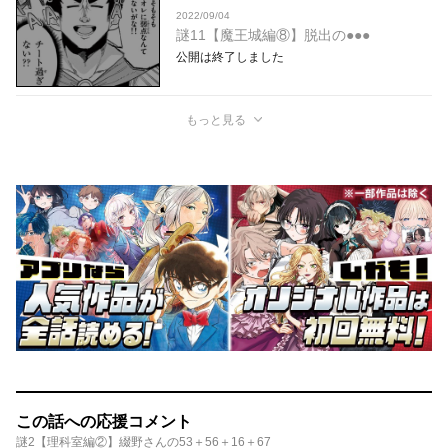
2022/09/04
謎11【魔王城編⑧】脱出の●●●
公開は終了しました
もっと見る
この話への応援コメント
謎2【理科室編②】綴野さんの53＋56＋16＋67