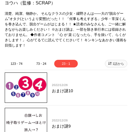
ヨウハ（監修：SCRAP）
清楚、純潔、物静か。 そんなクラスの少女・綴野さんは――大の“脱出ゲー
ム”オタク(というより変態)だった！！ 「何事も考えすぎる」少年・常深くん
を巻き込んで、脱出ゲームがはじまる！！ ★読者のみなさんも、ご一緒に解
きながらお楽しみください！ ※おまけ謎は、一部を除き単行本には収録され
ておりません。 ◆作者コメント 「心 が 楽 になったら、手を抜いて、らくが
きします！」 心がてるてに読んでてくださいて！ キンキンなあかきい漫画を
目指します！
123 - 74
73 - 24
23 - 1
1話から
2022/12/26
おまけ謎10
2022/12/26
おまけ謎9