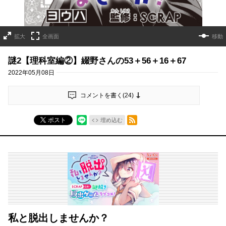
拡大
全画面
移動
謎2【理科室編②】綴野さんの53＋56＋16＋67
2022年05月08日
コメントを書く(
24
)
RSSフィード
ポスト
埋め込む
私と脱出しませんか？