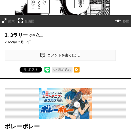
拡大
全画面
移動
3. 3ラリー ○×△□
2022年05月17日
コメントを書く(
1
)
RSSフィード
ポスト
埋め込む
ボレーボレー