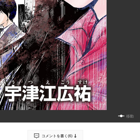
移動
コメントを書く(
6
)