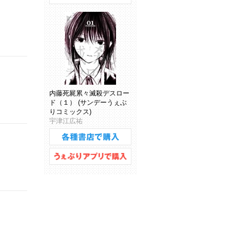
内藤死屍累々滅殺デスロー
ド（１） (サンデーうぇぶ
りコミックス)
宇津江広祐