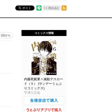
RSSフィード
ポスト
埋め込む
コミックス情報
1話から
内藤死屍累々滅殺デスロー
ド（５） (サンデーうぇぶ
りコミックス)
宇津江広祐