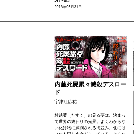
2018年05月31日
内藤死屍累々滅殺デスロー
ド
宇津江広祐
村越奬（たすく）の見る夢は、決まっ
て世界の終わりの光景。よくわからな
い化け物に蹂躙される街並み。側には
いつも同じ少女が立っている。そんな