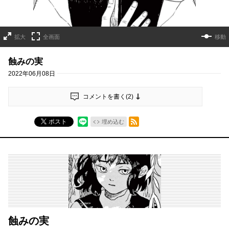
拡大
全画面
移動
蝕みの実
2022年06月08日
コメントを書く(
2
)
RSSフィード
ポスト
埋め込む
蝕みの実